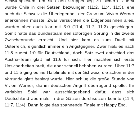
Schwierigkeiten, um sich den Gruppensieg zu sichern. Zuerst
wurde Chile in drei Sätzen bezwungen (11:2, 11:4, 11:3), ehe
auch die Schweiz die Überlegenheit der Crew um Vivien Werner
anerkennen musste. Zwar versuchten die Eidgenossinnen alles,
wurden aber auch klar mit 3:0 (11:4, 11:7, 11:3) geschlagen.
Somit hatte das Bundesteam den sofortigen Sprung in die zweite
Zwischenrunde erreicht. Und hier kam es zum Duell mit
Österreich, eigentlich immer ein Angstgegner. Zwar hieß es nach
11:8 zuerst 1:0 für Deutschland, doch Satz zwei entschied das
Austria-Team glatt mit 11:6 für sich. Hier machten sich erste
Unsicherheiten breit, die aber schnell behoben wurden. Über 11:7
und 11:5 ging es ins Halbfinale mit der Schweiz, die schon in der
Vorrunde glatt besiegt wurde. Hier schlug die große Stunde von
Vivien Werner, die im deutschen Angriff überragend spielte. Ihr
variables Spiel war ausschlaggebend dafür, dass sich
Deutschland abermals in drei Sätzen durchsetzen konnte (11:4,
11:7, 11:4). Dann folgte das spannende Finale mit Happy End.