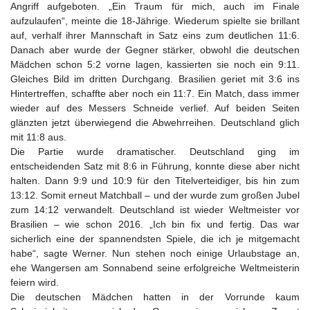
Angriff aufgeboten. „Ein Traum für mich, auch im Finale
aufzulaufen“, meinte die 18-Jährige. Wiederum spielte sie brillant
auf, verhalf ihrer Mannschaft in Satz eins zum deutlichen 11:6.
Danach aber wurde der Gegner stärker, obwohl die deutschen
Mädchen schon 5:2 vorne lagen, kassierten sie noch ein 9:11.
Gleiches Bild im dritten Durchgang. Brasilien geriet mit 3:6 ins
Hintertreffen, schaffte aber noch ein 11:7. Ein Match, dass immer
wieder auf des Messers Schneide verlief. Auf beiden Seiten
glänzten jetzt überwiegend die Abwehrreihen. Deutschland glich
mit 11:8 aus.
Die Partie wurde dramatischer. Deutschland ging im
entscheidenden Satz mit 8:6 in Führung, konnte diese aber nicht
halten. Dann 9:9 und 10:9 für den Titelverteidiger, bis hin zum
13:12. Somit erneut Matchball – und der wurde zum großen Jubel
zum 14:12 verwandelt. Deutschland ist wieder Weltmeister vor
Brasilien – wie schon 2016. „Ich bin fix und fertig. Das war
sicherlich eine der spannendsten Spiele, die ich je mitgemacht
habe“, sagte Werner. Nun stehen noch einige Urlaubstage an,
ehe Wangersen am Sonnabend seine erfolgreiche Weltmeisterin
feiern wird.
Die deutschen Mädchen hatten in der Vorrunde kaum