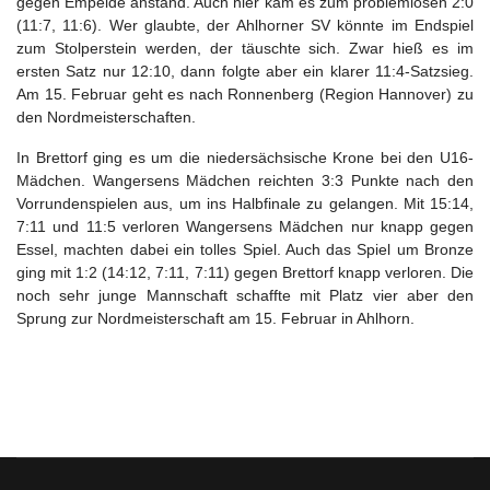
gegen Empelde anstand. Auch hier kam es zum problemlosen 2:0
(11:7, 11:6). Wer glaubte, der Ahlhorner SV könnte im Endspiel
zum Stolperstein werden, der täuschte sich. Zwar hieß es im
ersten Satz nur 12:10, dann folgte aber ein klarer 11:4-Satzsieg.
Am 15. Februar geht es nach Ronnenberg (Region Hannover) zu
den Nordmeisterschaften.
In Brettorf ging es um die niedersächsische Krone bei den U16-
Mädchen. Wangersens Mädchen reichten 3:3 Punkte nach den
Vorrundenspielen aus, um ins Halbfinale zu gelangen. Mit 15:14,
7:11 und 11:5 verloren Wangersens Mädchen nur knapp gegen
Essel, machten dabei ein tolles Spiel. Auch das Spiel um Bronze
ging mit 1:2 (14:12, 7:11, 7:11) gegen Brettorf knapp verloren. Die
noch sehr junge Mannschaft schaffte mit Platz vier aber den
Sprung zur Nordmeisterschaft am 15. Februar in Ahlhorn.