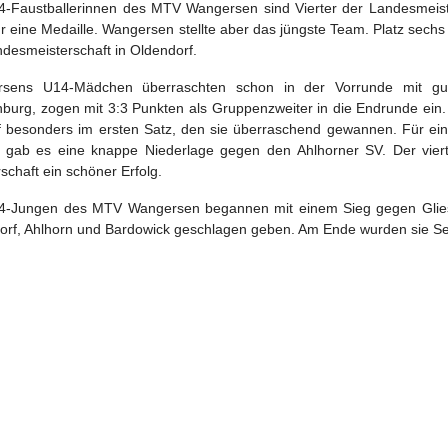
4-Faustballerinnen des MTV Wangersen sind Vierter der Landesmeister
ür eine Medaille. Wangersen stellte aber das jüngste Team. Platz sec
desmeisterschaft in Oldendorf.
sens U14-Mädchen überraschten schon in der Vorrunde mit gu
burg, zogen mit 3:3 Punkten als Gruppenzweiter in die Endrunde ei
rf besonders im ersten Satz, den sie überraschend gewannen. Für ein
 gab es eine knappe Niederlage gegen den Ahlhorner SV. Der vierte
schaft ein schöner Erfolg.
4-Jungen des MTV Wangersen begannen mit einem Sieg gegen Glie
orf, Ahlhorn und Bardowick geschlagen geben. Am Ende wurden sie Se