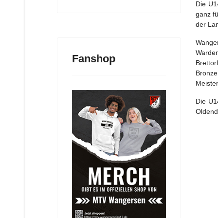
Die U1
ganz f
der Lan
Wanger
Warden
Fanshop
Bretto
Bronze
Meister
Die U1
Oldend