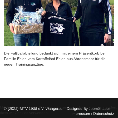
Die Fußballabteilung bedankt sich mit einem Präsentkorb bei
Familie Ehlen vom Kartoffelhof Ehlen aus Ahrensmoor für die
neuen Trainingsanzüge.
Mit der Nutzung dieser Website erklären Sie sich damit einverstanden,
© {2023} MTV 1908 e.V. Wangersen. Designed By
JoomShaper
dass wir Cookies verwenden.
Impressum / Datenschutz