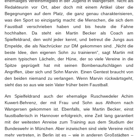
ehemaliges Vereinsmitglied in der Jugend in Wangersen. Nicht als
Redakteurin vor Ort, aber doch mit einem Artikel über die
Begegnungen auf dem Platz, die ganz genau charakterisieren,
was den Sport so einzigartig macht: die Menschen, die sich dem
Faustball verschrieben haben und bis heute die Fahne
hochhalten. Da steht ein Martin Becker als Coach am
Spielfeldrand, den wohl jeder kennt, und betreut die Jungs aus
Empelde, die als Nachrücker zur DM gekommen sind. „Nicht die
beste Idee, den eigenen Sohn zu trainieren“, sagt Martin mit
einem typischen Lächeln, der Hüne, der so viele Vereine in die
Spitze geprügelt hat mit seinen Bombenaufschlägen und
Angriffen, über sich und Sohn Marvin. Einen Gentest braucht von
den beiden niemand zu verlangen. Wenn Marvin rückwärtsgeht,
sieht das so aus wie sein Vater früher beim Faustball.
Am Spielfeldrand auch der ehemalige Ruschwedeler Achim
Kuwert-Behrenz, der mit Frau und Sohn aus Ahlhorn nach
Wangersen gekommen ist. Ebenfalls, wie Martin Becker, einst
faustballerisch in Hannover erfolgreich, eine Zeit lang garantiert
mit der weitesten Anreise zum Training aus dem Studium der
Bundeswehr in München. Aber inzwischen sind viele Vereine nicht
mehr vertreten, in Berlin ist es – wie in anderen Großstädten –