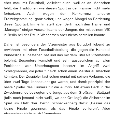
eher mau mit Faustball, vielleicht auch, weil es an Menschen
fehlt, die Traditionen wie diesen Sport in der Familie nicht mehr
fortsetzen. Auch, wegen der Konkurrenz anderer
Freizeitgestaltung, ganz sicher, und wegen Mangel an Förderung
dieser Sportart. Immerhin stellt aber Berlin noch den Trainer und
„Manager“ einiger Auswahlteams der Jungen, der mit seinem VfK
in Berlin bei der DM in Wangersen aber nichts bestellen konnte.
Daher ist besonders der Vizemeister aus Burgdorf lobend zu
erwähnen: mit einer Faustballabteilung, die gegen die Handball
Bundesliga zu bestehen hat und das mit dem Titel als Vizemeister
belohnt. Besonders komplett und sehr ausgeglichen auf allen
Positionen war Unterhaugstett besetzt: im Angriff zwei
Schlagmänner, die jeder für sich schon einen Meister ausmachen
könnten. Der Zuspieler fast schon genial mit seinen Vorlagen, die
über zwei Tage konsequent gut waren, und damit prinzipiell der
beste Spieler des Turniers für die Autorin. Mit etwas Pech in der
Zwischenrunde besiegten die Jungs aus dem Großraum Stuttgart
(falls noch jemand nicht weiß, wo der Ort liegt) die Ahlhorner im
Spiel um Platz drei. Bernd Schnackenberg dazu: „Besser das
kleine Finale gewinnen, als das Finale verlieren“. Aber
Vizemeister bleibt auch Vizemeister.