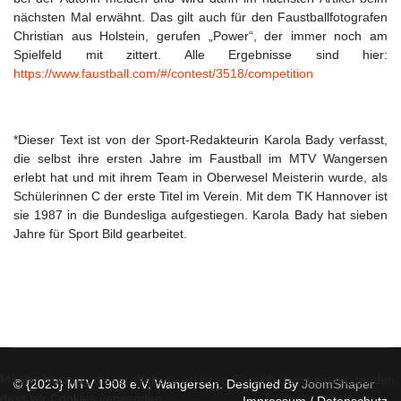
nächsten Mal erwähnt. Das gilt auch für den Faustballfotografen
Christian aus Holstein, gerufen „Power“, der immer noch am
Spielfeld mit zittert. Alle Ergebnisse sind hier:
https://www.faustball.com/#/contest/3518/competition
*Dieser Text ist von der Sport-Redakteurin Karola Bady verfasst,
die selbst ihre ersten Jahre im Faustball im MTV Wangersen
erlebt hat und mit ihrem Team in Oberwesel Meisterin wurde, als
Schülerinnen C der erste Titel im Verein. Mit dem TK Hannover ist
sie 1987 in die Bundesliga aufgestiegen. Karola Bady hat sieben
Jahre für Sport Bild gearbeitet.
Mit der Nutzung dieser Website erklären Sie sich damit einverstanden,
© {2023} MTV 1908 e.V. Wangersen. Designed By
JoomShaper
dass wir Cookies verwenden.