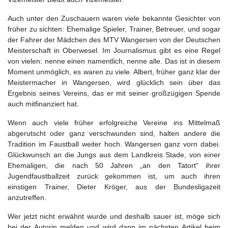
Auch unter den Zuschauern waren viele bekannte Gesichter von
früher zu sichten: Ehemalige Spieler, Trainer, Betreuer, und sogar
der Fahrer der Mädchen des MTV Wangersen von der Deutschen
Meisterschaft in Oberwesel. Im Journalismus gibt es eine Regel
von vielen: nenne einen namentlich, nenne alle. Das ist in diesem
Moment unmöglich, es waren zu viele. Albert, früher ganz klar der
Meistermacher in Wangersen, wird glücklich sein über das
Ergebnis seines Vereins, das er mit seiner großzügigen Spende
auch mitfinanziert hat.
Wenn auch viele früher erfolgreiche Vereine ins Mittelmaß
abgerutscht oder ganz verschwunden sind, halten andere die
Tradition im Faustball weiter hoch. Wangersen ganz vorn dabei.
Glückwunsch an die Jungs aus dem Landkreis Stade, von einer
Ehemaligen, die nach 50 Jahren „an den Tatort“ ihrer
Jugendfaustballzeit zurück gekommen ist, um auch ihren
einstigen Trainer, Dieter Kröger, aus der Bundesligazeit
anzutreffen.
Wer jetzt nicht erwähnt wurde und deshalb sauer ist, möge sich
bei der Autorin melden und wird dann im nächsten Artikel beim