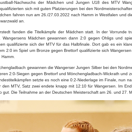
ustball-Nachwuchs der Mädchen und Jungen U18 des MTV Wangers
ualifizierten sich mit guten Platzierungen bei den Nordmeisterschafte
dchen fahren nun am 26./27.03.2022 nach Hamm in Westfalen und die
warzwald an.
erstedt fanden die Titelkämpfe der Mädchen statt. In der Vorrunde t
. Wangersens Mädchen gewannen dann 2:0 gegen Ohligs und spielt
en qualifizierte sich der MTV für das Halbfinale. Dort gab es ein kla
em 2:0 im Spiel um Bronze gegen Brettorf qualifizierte sich Wangersen
n Hamm.
chengladbach gewannen die Wangerser Jungen Silber bei den Nordme
eren 2:0-Siegen gegen Brettorf und Mönchengladbach-Wickrath und zog d
ndestitelkämpfen setzte es noch eine 0:2-Niederlage im Finale, nun 
ür den MTV, Satz zwei endete knapp mit 12:10 für Wangersen. Im Ends
 gut. Die Teilnahme an der Deutschen Meisterschaft am 26. und 27. Mä