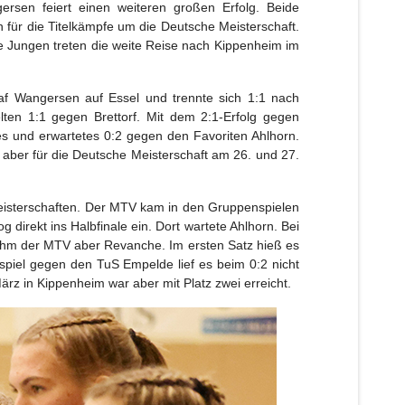
en feiert einen weiteren großen Erfolg. Beide
n für die Titelkämpfe um die Deutsche Meisterschaft.
 Jungen treten die weite Reise nach Kippenheim im
raf Wangersen auf Essel und trennte sich 1:1 nach
en 1:1 gegen Brettorf. Mit dem 2:1-Erfolg gegen
res und erwartetes 0:2 gegen den Favoriten Ahlhorn.
 aber für die Deutsche Meisterschaft am 26. und 27.
isterschaften. Der MTV kam in den Gruppenspielen
irekt ins Halbfinale ein. Dort wartete Ahlhorn. Bei
nahm der MTV aber Revanche. Im ersten Satz hieß es
piel gegen den TuS Empelde lief es beim 0:2 nicht
rz in Kippenheim war aber mit Platz zwei erreicht.