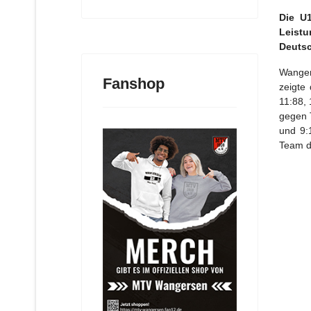
Die U
Leist
Deutsc
Wanger
Fanshop
zeigte
11:88, 
gegen T
und 9:
Team di