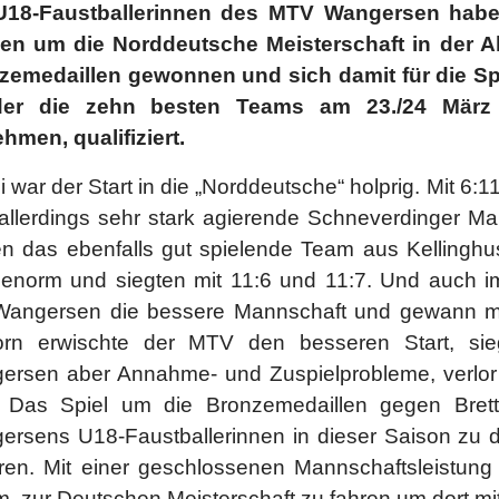
U18-Faustballerinnen des MTV Wangersen haben 
len um die Norddeutsche Meisterschaft in der Ah
zemedaillen gewonnen und sich damit für die Sp
er die zehn besten Teams am 23./24 März 
ehmen, qualifiziert.
 war der Start in die „Norddeutsche“ holprig. Mit 6:
allerdings sehr stark agierende Schneverdinger Man
n das ebenfalls gut spielende Team aus Kellinghu
 enorm und siegten mit 11:6 und 11:7. Und auch im
Wangersen die bessere Mannschaft und gewann mit
orn erwischte der MTV den besseren Start, sie
ersen aber Annahme- und Zuspielprobleme, verlor 
. Das Spiel um die Bronzemedaillen gegen Brett
ersens U18-Faustballerinnen in dieser Saison zu
ren. Mit einer geschlossenen Mannschaftsleistung 
, zur Deutschen Meisterschaft zu fahren um dort mitz