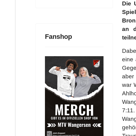
Die 
Spie
Bron
an d
Fanshop
teiln
Dabei
eine 
Gege
aber
war 
Ahlh
Wang
7:11
Wang
gehö
Traum