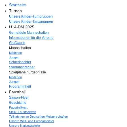
Startseite
Turnen
Unsere Kinder-Turngruppen
Unsere Kinder-Tanzgruppen
U14-DM 2025
Gemeldete Mannschaften
Informationen für die Vereine
Grußworte
Mannschaften
Mädchen
Jungen
Schiedsrichter
Stadionsprecher
Spielpläne / Ergebnisse
Mädchen
Jungen
Programmheft
Faustball
Saison-Flyer
Geschichte
Faustballwart
Stellv. Faustballwart
Teilnahmen an Deutschen Meisterschaften
Unsere Welt- und Europameister
Unsere Nationalspieler