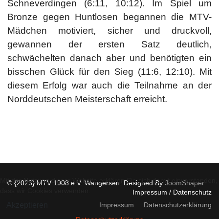
Schneverdingen (6:11, 10:12). Im Spiel um
Bronze gegen Huntlosen begannen die MTV-
Mädchen motiviert, sicher und druckvoll,
gewannen der ersten Satz deutlich,
schwächelten danach aber und benötigten ein
bisschen Glück für den Sieg (11:6, 12:10). Mit
diesem Erfolg war auch die Teilnahme an der
Norddeutschen Meisterschaft erreicht.
Mit der Nutzung dieser Website erklären Sie sich damit einverstanden,
© {2023} MTV 1908 e.V. Wangersen. Designed By
JoomShaper
dass wir Cookies verwenden.
Impressum / Datenschutz
Impressum
Datenschutzerklärung
Akzeptieren