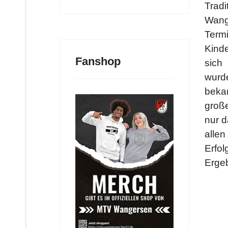
Trad
Wange
Termi
Kinde
Fanshop
sich
wurde
beka
groß
nur d
allen
Erfol
Ergeb