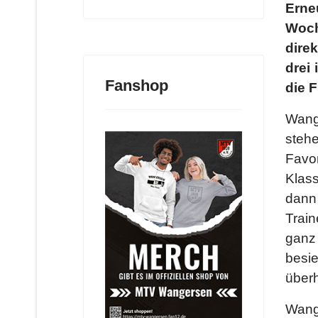
Ern
Woch
dire
drei
Fanshop
die 
Wang
steh
Favor
Klas
dann
Trai
ganz
besi
überh
Wange