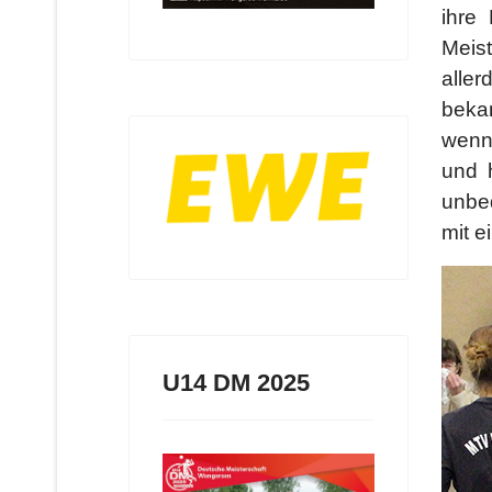
ihre
Meis
aller
beka
wenn 
und 
unbe
mit e
U14 DM 2025