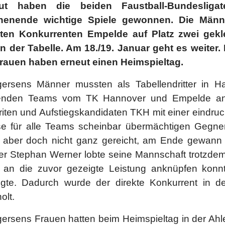
eut haben die beiden Faustball-Bundesl
enende wichtige Spiele gewonnen. Die Männ
kten Konkurrenten Empelde auf Platz zwei geklet
 in der Tabelle. Am 18./19. Januar geht es weit
Frauen haben erneut einen Heimspieltag.
ersens Männer mussten als Tabellendritter in H
enden Teams vom TK Hannover und Empelde antr
iten und Aufstiegskandidaten TKH mit einer eindruck
se für alle Teams scheinbar übermächtigen Gegne
 aber doch nicht ganz gereicht, am Ende gewann 
ner Stephan Werner lobte seine Mannschaft trotzde
 an die zuvor gezeigte Leistung anknüpfen konnt
egte. Dadurch wurde der direkte Konkurrent in 
olt.
rsens Frauen hatten beim Heimspieltag in der Ahle