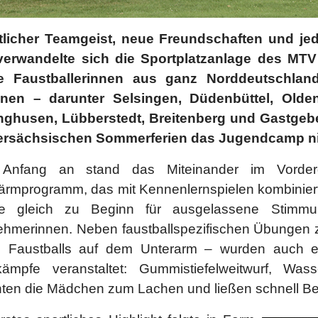
tlicher Teamgeist, neue Freundschaften und je
verwandelte sich die Sportplatzanlage des MTV
e Faustballerinnen aus ganz Norddeutschlan
inen – darunter Selsingen, Düdenbüttel, Oldend
inghusen, Lübberstedt, Breitenberg und Gastgebe
ersächsischen Sommerferien das Jugendcamp ni
Anfang an stand das Miteinander im Vorderg
ärmprogramm, das mit Kennenlernspielen kombinier
te gleich zu Beginn für ausgelassene Stimm
ehmerinnen. Neben faustballspezifischen Übungen zu
s Faustballs auf dem Unterarm – wurden auch eh
kämpfe veranstaltet: Gummistiefelweitwurf, Was
hten die Mädchen zum Lachen und ließen schnell B