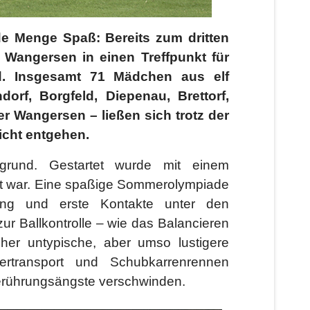
de Menge Spaß: Bereits zum dritten
 Wangersen in einen Treffpunkt für
d. Insgesamt 71 Mädchen aus elf
orf, Borgfeld, Diepenau, Brettorf,
r Wangersen – ließen sich trotz der
cht entgehen.
rund. Gestartet wurde mit einem
t war. Eine spaßige Sommerolympiade
ung und erste Kontakte unter den
r Ballkontrolle – wie das Balancieren
er untypische, aber umso lustigere
sertransport und Schubkarrenrennen
erührungsängste verschwinden.