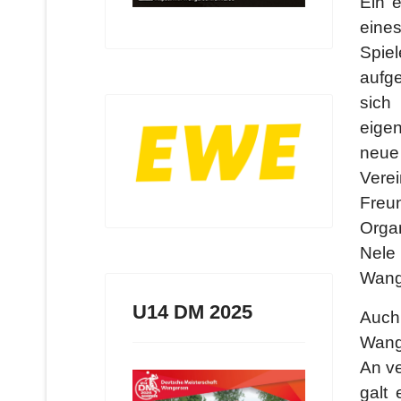
Ein e
ein
Spie
aufg
sich
eige
neue
Vere
Freun
Orga
Nel
Wang
U14 DM 2025
Auch
Wange
An v
galt