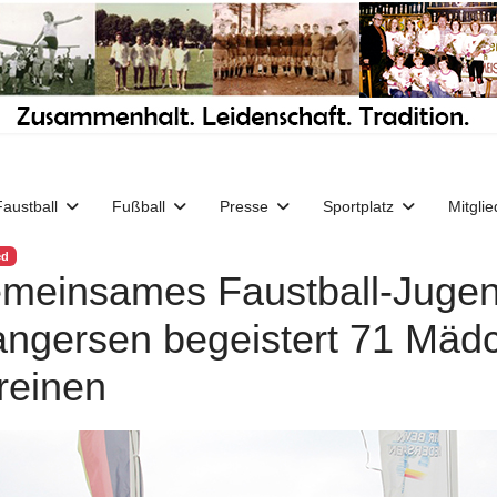
Faustball
Fußball
Presse
Sportplatz
Mitglie
ed
meinsames Faustball-Jug
ngersen begeistert 71 Mädc
reinen