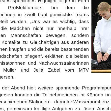
rstes sportliches Highlight folgte in Form
es Großfeldturniers, bei dem die
lerinnen in zwölf bunt gemischte Teams
eteilt wurden. „Uns war es wichtig, dass
 die Mädchen nicht nur innerhalb ihrer
nen Mannschaften bewegen, sondern
 Kontakte zu Gleichaltrigen aus anderen
inen knüpfen und die bereits bestehenden
dschaften pflegen“, erklärten die beiden
nisatorinnen und Nachwuchstrainerinnen
e Müller und Jella Zabel vom MTV
ersen.
 der Abend hielt weitere spannende Programmpunkt
rsen konnten die Teilnehmerinnen ihr Können und i
erschiedenen Stationen – darunter Wasserbombenzi
 es, gemeinsam knifflige Aufgaben zu lösen. Ansc