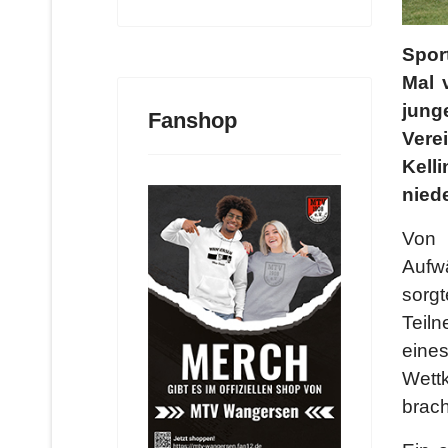
Spor
Mal 
jung
Fanshop
Vere
Kell
nied
Von 
Aufw
sorg
Teiln
eine
Wett
brac