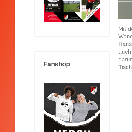
Mit 
Wang
Hansi
auch 
daru
Fanshop
Tisch