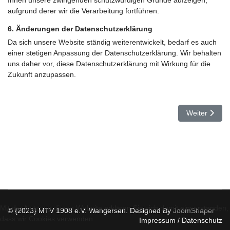
aufgrund derer wir die Verarbeitung fortführen.
6. Änderungen der Datenschutzerklärung
Da sich unsere Website ständig weiterentwickelt, bedarf es auch
einer stetigen Anpassung der Datenschutzerklärung. Wir behalten
uns daher vor, diese Datenschutzerklärung mit Wirkung für die
Zukunft anzupassen.
Nächster Bei
Weiter
Mit der Nutzung dieser Website erklären Sie sich damit einverstanden,
© {2023} MTV 1908 e.V. Wangersen. Designed By
JoomShaper
dass wir Cookies verwenden.
Impressum / Datenschutz