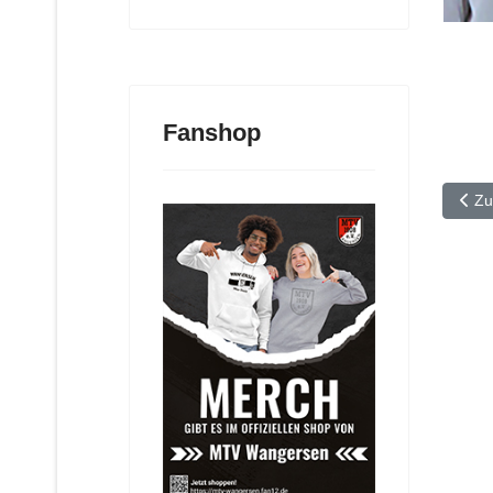
Fanshop
Vorh
Zu