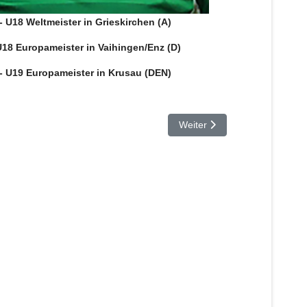
- U18 Weltmeister in Grieskirchen (A)
U18 Europameister in Vaihingen/Enz (D)
- U19 Europameister in Krusau (DEN)
Nächster Beitrag: Ehrenmitg
Weiter