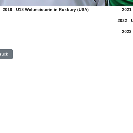
2018 - U18 Weltmeisterin in Roxbury (USA)
2021 
2022 - 
2023 
eriger Beitrag: Platzierungen in der Frauen Bundesliga (Halle)
rück