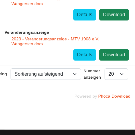
Wangersen.docx
Details
Download
Veränderungsanzeige
2023 - Veranderungsanzeige - MTV 1908 e.V.
Wangersen.docx
Details
Download
Nummer
ring
anzeigen
Powered by
Phoca Download