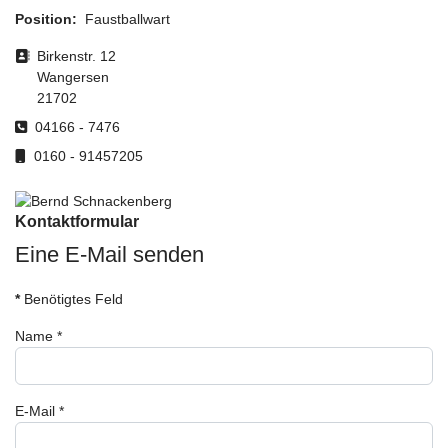
Position:
Faustballwart
Adresse
Birkenstr. 12
Wangersen
21702
Telefon
04166 - 7476
Mobil
0160 - 91457205
Kontaktformular
Eine E-Mail senden
*
Benötigtes Feld
Name
*
E-Mail
*